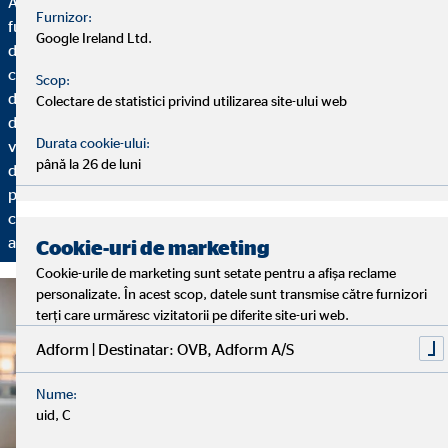
Analiză, consultanță și actualizare – acestea sunt elementele
Furnizor:
fundamentale care stau la baza serviciilor noastre. Începem cu
Google Ireland Ltd.
discuția de analiză, în care îmi rezerv suficient timp să vă
cunosc: Cum arată situația dumneavoastră financiară? Aveți
Scop:
deja planuri pentru viitor? Care sunt dorințele și obiectivele
Colectare de statistici privind utilizarea site-ului web
dumneavoastră? Apoi, urmează discuția de consultanță, unde
Durata cookie-ului:
vă prezint o soluție financiară adaptată necesităților
până la 26 de luni
dumneavoastră individuale. Pentru a adapta în mod permanent
planificarea financiară la circumstanțele dumneavoastră
curente, vă stăm la dispoziție și cu discuții periodice de
actualizare.
Cookie-uri de marketing
Cookie-urile de marketing sunt setate pentru a afișa reclame
personalizate. În acest scop, datele sunt transmise către furnizori
terți care urmăresc vizitatorii pe diferite site-uri web.
Adform | Destinatar: OVB, Adform A/S
Nume:
uid, C