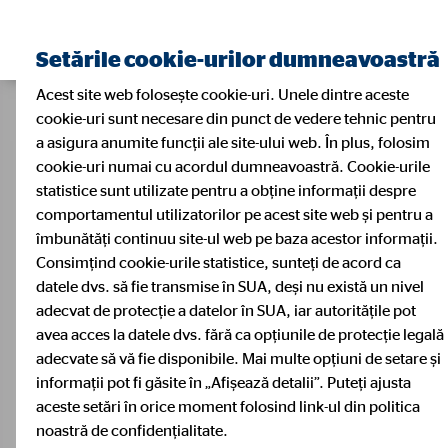
Setările cookie-urilor dumneavoastră
Acest site web folosește cookie-uri. Unele dintre aceste
cookie-uri sunt necesare din punct de vedere tehnic pentru
a asigura anumite funcții ale site-ului web. În plus, folosim
cookie-uri numai cu acordul dumneavoastră. Cookie-urile
statistice sunt utilizate pentru a obține informații despre
comportamentul utilizatorilor pe acest site web și pentru a
îmbunătăți continuu site-ul web pe baza acestor informații.
Consimțind cookie-urile statistice, sunteți de acord ca
datele dvs. să fie transmise în SUA, deși nu există un nivel
adecvat de protecție a datelor în SUA, iar autoritățile pot
avea acces la datele dvs. fără ca opțiunile de protecție legală
adecvate să vă fie disponibile. Mai multe opțiuni de setare și
informații pot fi găsite în „Afișează detalii”. Puteți ajusta
aceste setări în orice moment folosind link-ul din politica
noastră de confidențialitate.