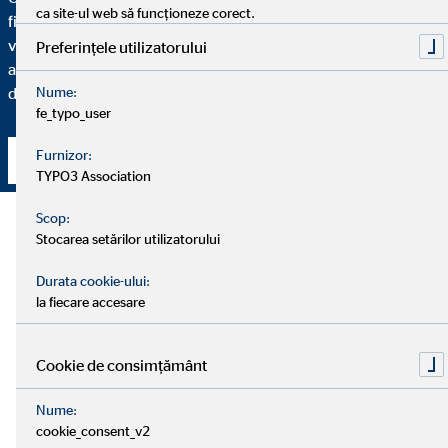
ca site-ul web să funcționeze corect.
financiară de calitate este să înțelegeți fiecare etapă. De aceea,
vă voi explica în detaliu motivele pentru care vă recomand o
Preferințele utilizatorului
anumită soluție financiară și modul în care se potrivește cu
dumneavoastră și nevoile dumneavoastră individuale.
Nume:
fe_typo_user
Furnizor:
Contact
TYPO3 Association
Scop:
Stocarea setărilor utilizatorului
Durata cookie-ului:
la fiecare accesare
Cookie de consimțământ
Nume:
cookie_consent_v2