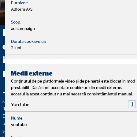
Furnizor:
Adform A/S
Scop:
ad campaign
Doriți să explorați noi
Durata cookie-ului:
oportunități profesionale? Vă
2 luni
invităm să vă începeți cariera
la noi!
Medii externe
Conținutul de pe platformele video și de pe hartă este blocat în mod
prestabilit. Dacă sunt acceptate cookie-uri din medii externe,
Flexibilitate, autodeterminare și atribuții îndeplinite cu
accesul la acest conținut nu mai necesită consimțământul manual.
satisfacție – aceste calități fac activitatea de consultant
YouTube
financiar la OVB atât de specială.
Doar dedicarea dumneavoastră determină cât de departe
Nume:
puteți ajunge la noi. Dacă nu mai doriți zile de lucru monotone,
youtube
și vă doriți în schimb independență și, în același timp, să lucrați