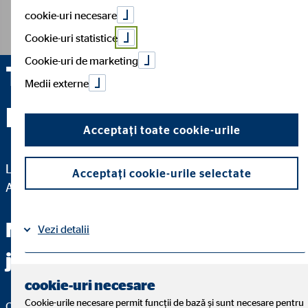
cookie-uri necesare
Cookie-uri statistice
Cookie-uri de marketing
Titus Ardeleanu —
Medii externe
Bucuresti
Acceptați toate cookie-urile
LD pentru S.C. OVB Allfinanz România Broker de
Acceptați cookie-urile selectate
Asigurare S.R.L.
Nu mă veți auzi folosind
Vezi detalii
jargon tehnic.
Aspecte legale
Protecția datelor
|
cookie-uri necesare
Cookie-urile necesare permit funcții de bază și sunt necesare pentru
Cel mai important lucru când vine vorba de consultanța