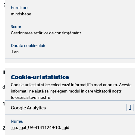
prin petiție, în sensul prezentei norme, se înțelege cererea,
Furnizor:
reclamația, sesizarea formulată în scris, depusă/
mindshape
transmisă fizic ori prin poștă electronică, prin intermediul
căreia un petent sau împuterniciții legali ai acestuia, care
Scop:
Gestionarea setărilor de consimțământ
acționează exclusiv în numele petentului și în scopuri din
afara obiectului lor de activitate și fără un interes
Durata cookie-ului:
comercial propriu, își exprimă nemulțumirea cu privire la
1 an
activitatea asigurătorilor și brokerilor de asigurare
III. Dispoziții generale:
Cookie-uri statistice
Măsurile ce decurg din aplicarea prezentei proceduri sunt
Cookie-urile statistice colectează informații în mod anonim. Aceste
destinate:
informații ne ajută să înțelegem modul în care vizitatorii noștri
folosesc site-ul nostru.
aplicării prevederilor legale privind respectarea
Google Analytics
drepturilor persoanelor
Nume:
_ga, _gat_UA-41411249-10, _gid
asigurarea unui climat de încredere a clienților existenți și