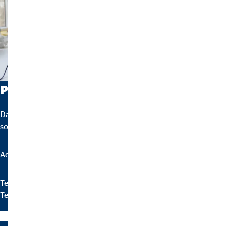
Petiții
Datele de contact pentru obţinerea informaţiilor legate de stadiul
soluţionării petiţiilor:
Adresa de email pentru soluționarea petițiilor: ovb@ovb.ro
Telefon: +40 264 588-550
Telefon: +40 264 588-551