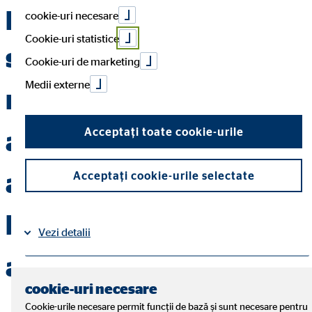
procedura de
cookie-uri necesare
Cookie-uri statistice
soluţionare a petiţiilor
Cookie-uri de marketing
Medii externe
referitoare la
activitatea
Acceptați toate cookie-urile
asigurătorilor şi
Acceptați cookie-urile selectate
brokerilor de
Vezi detalii
asigurare
Aspecte legale
Protecția datelor
|
cookie-uri necesare
Cookie-urile necesare permit funcții de bază și sunt necesare pentru