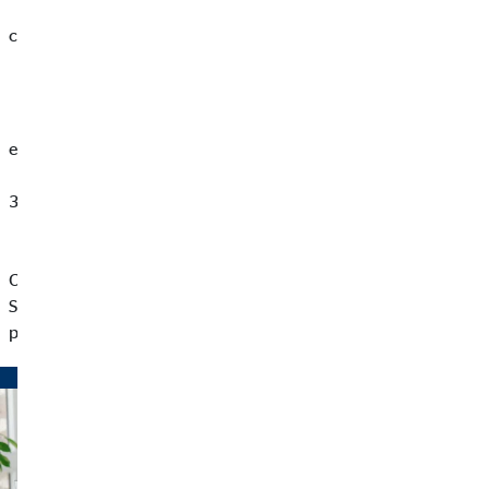
legii. Petițiile înregistrate se vor soluționa de către
colectivul de analiză și soluționare
a petițiilor.
4. Colectivul de analiză și soluționare a petițiilor va
elabora răspunsul final către
petent și îl va transmite în termenul legal de maximum
30 de zile de la înregistrare,
potrivit condițiilor precizate anterior.
Conducerea S.C. OVB Allfinanz România Broker de Asigurare
S.R.L. ia toate măsurile necesare pentru respectarea integrală a
prezentei proceduri de lucru.