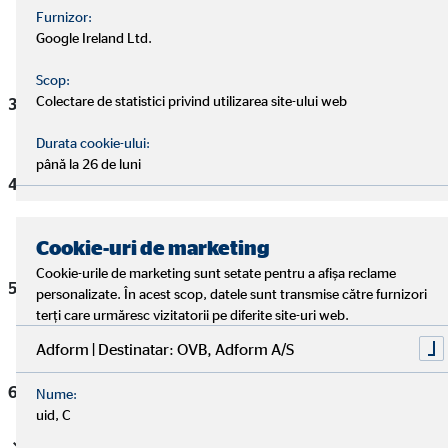
a clienților potențiali ai companiei față de seriozitatea,
Furnizor:
promptitudinea și calitatea serviciilor oferite de S.C. OVB
Google Ireland Ltd.
Allfinanz România Broker de Asigurare S.R.L.
Scop:
Colectare de statistici privind utilizarea site-ului web
Potrivit prevederilor legale, orice persoană fizică sau
juridică, dacă se consideră vătămată în drepturile sale:
Durata cookie-ului:
până la 26 de luni
recunoscute de lege sau prevăzute prin contractul de
asigurare, se poate adresa societății pentru recunoașterea
dreptului și repararea pagubei
Cookie-uri de marketing
Cookie-urile de marketing sunt setate pentru a afișa reclame
prin refuzul nejustificat de a-i fi rezolvată cererea
personalizate. În acest scop, datele sunt transmise către furnizori
referitoare la un drept, se poate adresa societății pentru
terți care urmăresc vizitatorii pe diferite site-uri web.
recunoașterea dreptului și repararea pagubei
Adform | Destinatar: OVB, Adform A/S
Petiția se formulează în scris și va cuprinde următoarele:
Nume:
uid, C