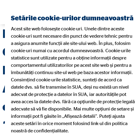
Găsiți un consultant financiar
Setările cookie-urilor dumneavoastră
Acest site web folosește cookie-uri. Unele dintre aceste
Procedura internă
cookie-uri sunt necesare din punct de vedere tehnic pentru
a asigura anumite funcții ale site-ului web. În plus, folosim
OVB Allfinanz
cookie-uri numai cu acordul dumneavoastră. Cookie-urile
statistice sunt utilizate pentru a obține informații despre
comportamentul utilizatorilor pe acest site web și pentru a
România Broker de
îmbunătăți continuu site-ul web pe baza acestor informații.
Consimțind cookie-urile statistice, sunteți de acord ca
Asigurare S.R.L.
datele dvs. să fie transmise în SUA, deși nu există un nivel
adecvat de protecție a datelor în SUA, iar autoritățile pot
avea acces la datele dvs. fără ca opțiunile de protecție legală
conform normei nr.
adecvate să vă fie disponibile. Mai multe opțiuni de setare și
informații pot fi găsite în „Afișează detalii”. Puteți ajusta
18/ 2017 privind
aceste setări în orice moment folosind link-ul din politica
noastră de confidențialitate.