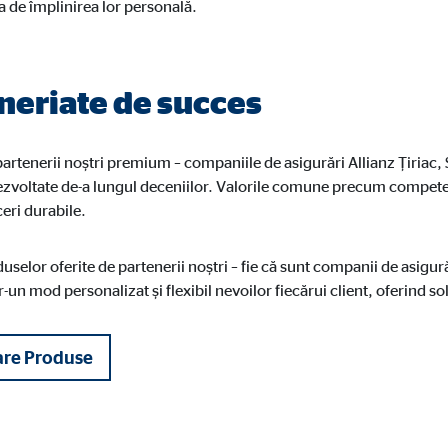
ea de împlinirea lor personală.
dshape
ionarea setărilor de consimțământ
neriate de succes
artenerii noștri premium – companiile de asigurări Allianz Țiriac, S
zvoltate de-a lungul deceniilor. Valorile comune precum competența
nonim. Aceste informații ne ajută să înțelegem modul în care vizitatorii noștr
ceri durabile.
uselor oferite de partenerii noștri – fie că sunt companii de asigură
-un mod personalizat și flexibil nevoilor fiecărui client, oferind sol
 _gat_UA-41411249-10, _gid
le Ireland Ltd.
are Produse
ctare de statistici privind utilizarea site-ului web
 la 26 de luni