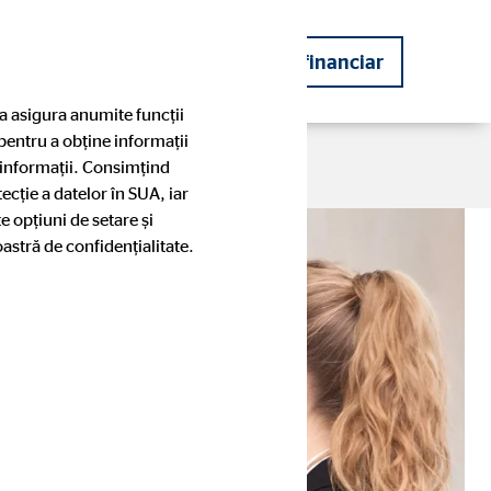
 financiar
Deveniți consultant financiar
a asigura anumite funcții
 pentru a obține informații
 informații. Consimțind
ecție a datelor în SUA, iar
e opțiuni de setare și
oastră de confidențialitate.
Partenerii noștri
Modelul nostru de consultanță
Povești de succes ale consultanților
OVB