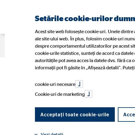
Setările cookie-urilor dum
Acest site web folosește cookie-uri. Unele dintre
ale site-ului web. În plus, folosim cookie-uri num
Portret
Soluții financiare
Blog
despre comportamentul utilizatorilor pe acest si
cookie-urile statistice, sunteți de acord ca datele
autoritățile pot avea acces la datele dvs. fără ca 
informații pot fi găsite în „Afișează detalii”. Pute
Povești OVB
Pensie
Consultanții noștri
Avantajele activității de consultant
Noi în 
Sănăta
Petiţii
Opțiuni
cookie-uri necesare
Istoria companiei
Caută persoană de contact
Aplicaț
Cookie-uri de marketing
Partenerii no
Acceptați toate cookie-urile
Acce
Vezi detalii