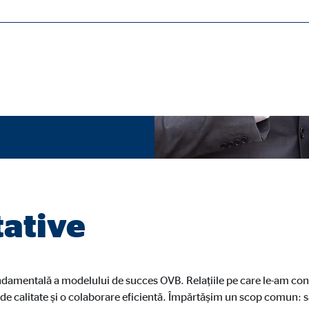
 unei oferte variate de
uții adaptate diverselor
necesare pentru ca site-ul web să funcționeze corect.
ypo_user
3 Association
area setărilor utilizatorului
tative
iecare accesare
undamentală a modelului de succes OVB. Relațiile pe care le-am con
de calitate și o colaborare eficientă. Împărtășim un scop comun: să 
ie_consent_v2