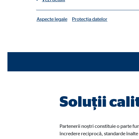
Grație unui portofoliu extins de parteneri atent verificați și
produse, OVB este excelent poziționată pentru a furniza sol
Aspecte legale
Protecția datelor
|
nevoi ale clienților.
cookie-uri necesare
Cookie-urile necesare permit funcții de bază și sunt 
Preferințele utilizatorului
Nume:
fe_t
Furnizor:
TYPO
Scop:
Stoc
Soluții cali
Durata cookie-ului:
la f
Cookie de consimțământ
Partenerii noștri constituie o parte f
Nume:
încredere reciprocă, standarde înalte 
cook