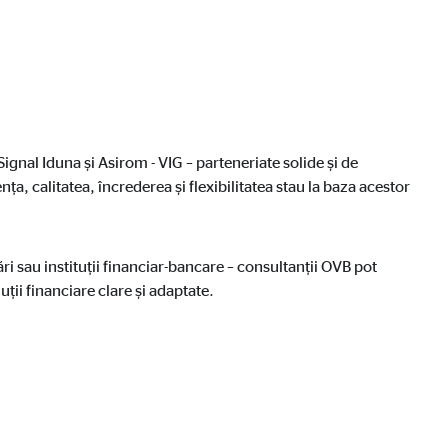
ignal Iduna și Asirom - VIG – parteneriate solide și de
, calitatea, încrederea și flexibilitatea stau la baza acestor
i folosesc site-ul nostru.
ri sau instituții financiar-bancare – consultanții OVB pot
uții financiare clare și adaptate.