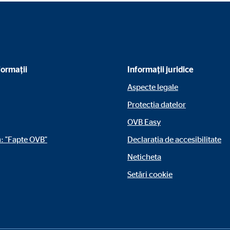
reclame personalizate. În acest scop, datele sunt transmise către furnizori 
nformații
Informații juridice
Aspecte legale
Protecția datelor
 C
OVB Easy
orm A/S
: "Fapte OVB"
Declarația de accesibilitate
campaign
Neticheta
ni
Setări cookie
e blocat în mod prestabilit. Dacă sunt acceptate cookie-uri din medii extern