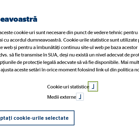
Găsiți un consultant
neavoastră
 aceste cookie-uri sunt necesare din punct de vedere tehnic pentru 
ai cu acordul dumneavoastră. Cookie-urile statistice sunt utilizate
Service
Devino consultant financiar
te web și pentru a îmbunătăți continuu site-ul web pe baza acestor
 dvs. să fie transmise în SUA, deși nu există un nivel adecvat de prot
opțiunile de protecție legală adecvate să vă fie disponibile. Mai mult
ți ajusta aceste setări în orice moment folosind link-ul din politica n
Europa
te
 nivel entry
Consultanții noștri
Optimizarea bugetului
Oportunitati de dezvoltare
Cookie-uri statistice
ie
Medii externe
ștri
ptați cookie-urile selectate