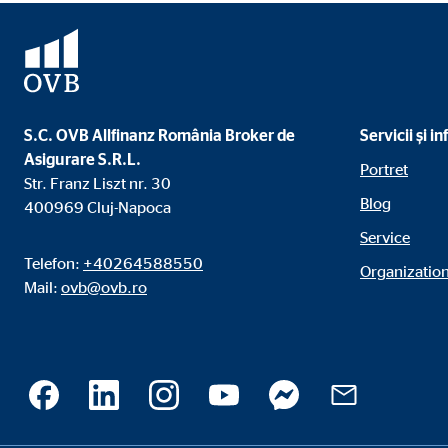
Cookie-uri de marketing
Cookie-urile de marketing sunt setate pentru a afișa 
vizitatorii pe diferite site-uri web.
S.C. OVB Allfinanz România Broker de
Servicii și i
Asigurare S.R.L.
Adform | Destinatar: OVB, Adform A/S
Portret
Str. Franz Liszt nr. 30
Blog
400969 Cluj-Napoca
Nume:
uid,
Service
Furnizor:
Adf
Telefon:
+40264588550
Organization
Scop:
ad 
Mail:
ovb@ovb.ro
Durata cookie-ului:
2 lu
Medii externe
Conținutul de pe platformele video și de pe hartă est