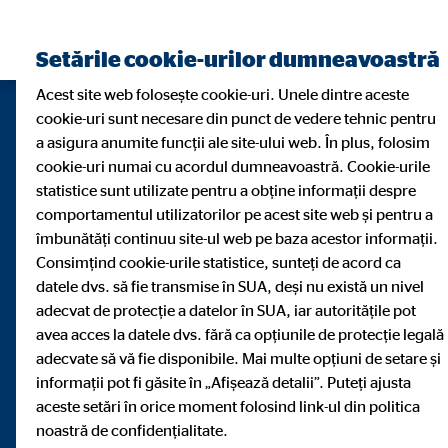
Găsiți un consultant financiar
Setările cookie-urilor dumneavoastră
Acest site web folosește cookie-uri. Unele dintre aceste
cookie-uri sunt necesare din punct de vedere tehnic pentru
a asigura anumite funcții ale site-ului web. În plus, folosim
cookie-uri numai cu acordul dumneavoastră. Cookie-urile
statistice sunt utilizate pentru a obține informații despre
comportamentul utilizatorilor pe acest site web și pentru a
îmbunătăți continuu site-ul web pe baza acestor informații.
Consimțind cookie-urile statistice, sunteți de acord ca
datele dvs. să fie transmise în SUA, deși nu există un nivel
adecvat de protecție a datelor în SUA, iar autoritățile pot
avea acces la datele dvs. fără ca opțiunile de protecție legală
adecvate să vă fie disponibile. Mai multe opțiuni de setare și
55 de ani de
informații pot fi găsite în „Afișează detalii”. Puteți ajusta
aceste setări în orice moment folosind link-ul din politica
noastră de confidențialitate.
consultanță