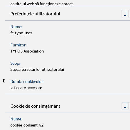
ca site-ul web să funcționeze corect.
Preferințele utilizatorului
Nume:
fe_typo_user
Furnizor:
TYPO3 Association
Scop:
55 de ani OVB
Stocarea setărilor utilizatorului
Din 1970, suntem asociați cu încredere, stabilitate și fiabilitate
Durata cookie-ului:
în consultanța financiară. Peste cinci decenii de experiență
la fiecare accesare
constituie fundamentul muncii noastre. Ieri, azi și în viitor.
Cookie de consimțământ
Nume:
cookie_consent_v2