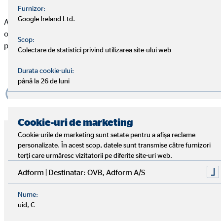
Furnizor:
Google Ireland Ltd.
Astăzi, reunim consultanți din 16 țări, care împărtășesc un
obiectiv comun: să creeze securitate financiară și perspective
Scop:
pentru milioane de clienți.
Colectare de statistici privind utilizarea site-ului web
Înființarea OVB Europa
Durata cookie-ului:
până la 26 de luni
Cookie-uri de marketing
Cookie-urile de marketing sunt setate pentru a afișa reclame
1970 – Ideea potrivită la momentul
personalizate. În acest scop, datele sunt transmise către furnizori
potrivit
terți care urmăresc vizitatorii pe diferite site-uri web.
Adform | Destinatar: OVB, Adform A/S
Nume:
uid, C