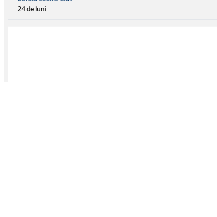
24 de luni
OVB în toată Europa
SUNTEM AICI PENTRU TINE