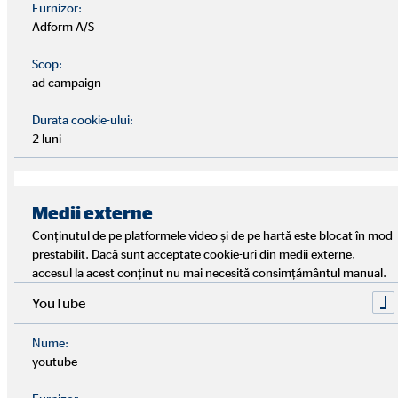
Furnizor:
Adform A/S
Scop:
ad campaign
Durata cookie-ului:
În 1970 s-a pus piatra de temelie a concernului
2 luni
internațional OVB în orașul Köln din Nordrhein-
Westfalen. În calitate de „Organizație pentru
intermedierea de contracte de economii în construcții“,
Medii externe
tânăra companie își propunea să ofere consultanță
orientată spre client gospodăriilor individuale, pe tema
Conținutul de pe platformele video și de pe hartă este blocat în mod
prestabilit. Dacă sunt acceptate cookie-uri din medii externe,
contractelor de economii în construcții. Succesul nu s-a
accesul la acest conținut nu mai necesită consimțământul manual.
lăsat așteptat multă vreme iar OVB a depășit tendințele
vremurilor sale.
YouTube
Nume:
După explozia postbelică și o perioadă cu o dezvoltare
youtube
economică neobișnuit de puternică și creșteri masive ale
veniturilor a intervenit la sfârșitul anilor 60 pentru prima