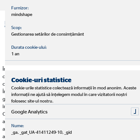
Furnizor:
mindshape
55 de ani de experiență. 55 de
Scop:
Gestionarea setărilor de consimțământ
ani de încredere.
Durata cookie-ului:
1 an
Înființată în 1970 pentru a oferi orientare oamenilor în
chestiuni financiare, am devenit una dintre cele mai importante
Cookie-uri statistice
companii europene de consultanță financiară.
Cookie-urile statistice colectează informații în mod anonim. Aceste
În deceniile următoare, ne-am extins continuu dincolo de
informații ne ajută să înțelegem modul în care vizitatorii noștri
granițele naționale: mai întâi în Europa Centrală și de Est, apoi
folosesc site-ul nostru.
în aproape toată Europa.
Google Analytics
Cu fiecare nouă filială națională, ne-am consolidat
angajamentul de a oferi consultanță individuală persoanelor
Nume:
aflate în situații de viață și culturi diferite, întotdeauna pe baza
_ga, _gat_UA-41411249-10, _gid
acelorași principii de încredere, proximitate și competență.