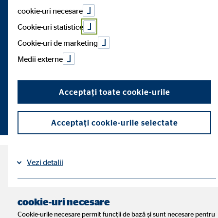
cookie-uri necesare
financiară în Europa
Cookie-uri statistice
Cookie-uri de marketing
Medii externe
De 55 de ani, însoțim oamenii din Europa în călătoria lor
financiară.
Acceptați toate cookie-urile
Programați o întâlnire de consultanță
Acceptați cookie-urile selectate
Vezi detalii
55 de ani OVB. 55 de ani de
consultanță financiară în
Aspecte legale
Protecția datelor
|
cookie-uri necesare
Europa.
Cookie-urile necesare permit funcții de bază și sunt necesare pentru