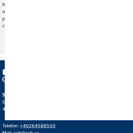
tentant ar fi, nu are sens să cheltuim totul imediat. Este mult
mai bine să investim banii în mod corespunzător iar astfel, în
propriul nostru viitor. Aflați cum puteți să faceți acest lucru în
cele ce urmează.
Citește articolul
S.C. OVB Allfinanz România Broker de Asigurare S.R.L.
Str. Franz Liszt nr. 30
400969 Cluj-Napoca
Telefon:
+40264588550
Mail:
ovb@ovb.ro