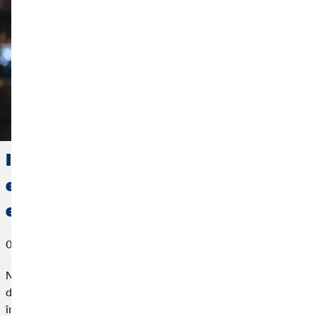
Investirea banilor într-un mod cât
eficient: Cum să obțineți mai mult din
economii
07. decembrie 2021
Nu mai este mult până la Crăciun! Bonusurile anuale, primele
de Crăciun și cadourile în numerar primite în această perioadă
îndulcesc începutul de an pentru mulți dintre noi. Oricât de