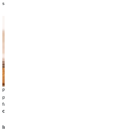
să fie planificate cu siguranță pe termen lung.
Pentru a economisi sustenabil pentru generația următoare și
pentru a implica, de asemenea, bunicii, nașii sau alți membri ai
familiei, un
plan de economii pentru fonduri sau ETF-uri este
cea mai rațională investiție.
Investiția în acțiuni individuale este mai puțin
recomandată,