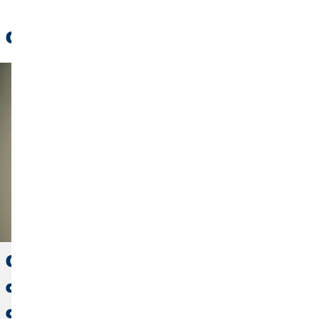
Citiți de asemenea:
Gestionarea finanțelor pe perioada
concediului pentru creșterea
copilului: reconcilierea nevoilor