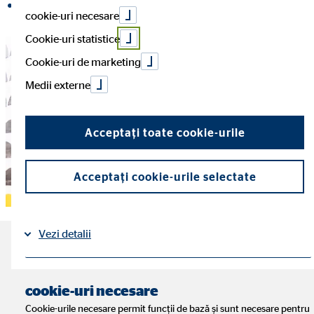
Distribuiți pe LinkedIn
cookie-uri necesare
Cookie-uri statistice
Cookie-uri de marketing
Medii externe
Acceptați toate cookie-urile
Acceptați cookie-urile selectate
Vezi detalii
Cele mai importante
aspecte despre
Aspecte legale
Protecția datelor
|
cookie-uri necesare
economisirea pentru copii
Cookie-urile necesare permit funcții de bază și sunt necesare pentru