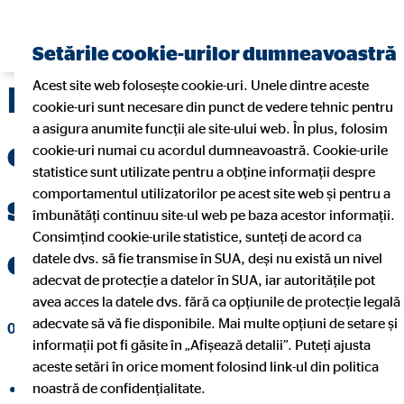
Găsiți un consultant financiar
Setările cookie-urilor dumneavoastră
Acest site web folosește cookie-uri. Unele dintre aceste
Economisește pentru
cookie-uri sunt necesare din punct de vedere tehnic pentru
a asigura anumite funcții ale site-ului web. În plus, folosim
copii: Află cum are
cookie-uri numai cu acordul dumneavoastră. Cookie-urile
statistice sunt utilizate pentru a obține informații despre
comportamentul utilizatorilor pe acest site web și pentru a
sens un plan de
îmbunătăți continuu site-ul web pe baza acestor informații.
Consimțind cookie-urile statistice, sunteți de acord ca
economii pentru copii.
datele dvs. să fie transmise în SUA, deși nu există un nivel
adecvat de protecție a datelor în SUA, iar autoritățile pot
avea acces la datele dvs. fără ca opțiunile de protecție legală
adecvate să vă fie disponibile. Mai multe opțiuni de setare și
01. martie 2022
|
OVB România
informații pot fi găsite în „Afișează detalii”. Puteți ajusta
aceste setări în orice moment folosind link-ul din politica
noastră de confidențialitate.
Distribuiți pe Facebook