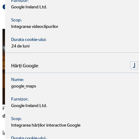
Furnizor:
copii: Cum funcționează?
Google Ireland Ltd.
Scop:
Integrarea videoclipurilor
Durata cookie-ului:
24 de luni
Hărți Google
Nume:
google_maps
Furnizor:
Google Ireland Ltd.
Forma potrivită de investiție depinde, în primul rând, de
durata de timp pentru care dorești să economisești.
Scop:
Integrarea hărților interactive Google
În zilele noastre, un profit bun poate fi obținut numai
cu
Durata cookie-ului: