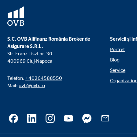
S.C. OVB Allfinanz România Broker de
Servicii și i
Asigurare S.R.L.
Portret
Str. Franz Liszt nr. 30
Blog
400969 Cluj-Napoca
Service
Telefon:
+40264588550
Organization
Mail:
ovb@ovb.ro