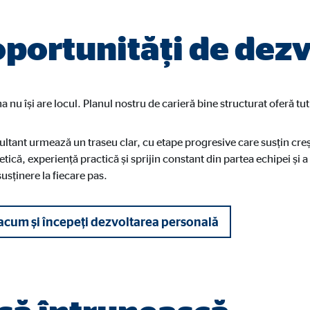
oportunități de dezv
tube
a nu își are locul. Planul nostru de carieră bine structurat oferă t
le Ireland Ltd.
grarea videoclipurilor
ltant urmează un traseu clar, cu etape progresive care susțin creș
e luni
tică, experiență practică și sprijin constant din partea echipei și a
susținere la fiecare pas.
 acum și începeți dezvoltarea personală
gle_maps
le Ireland Ltd.
grarea hărților interactive Google
e luni