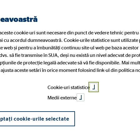
Găsiți un consultant
neavoastră
 aceste cookie-uri sunt necesare din punct de vedere tehnic pentru 
ai cu acordul dumneavoastră. Cookie-urile statistice sunt utilizate
Service
Devino consultant financiar
te web și pentru a îmbunătăți continuu site-ul web pe baza acestor
 dvs. să fie transmise în SUA, deși nu există un nivel adecvat de prot
opțiunile de protecție legală adecvate să vă fie disponibile. Mai mult
noi oportunități de
ți ajusta aceste setări în orice moment folosind link-ul din politica n
Europa
te
 nivel entry
Consultanții noștri
Optimizarea bugetului
Oportunitati de dezvoltare
Cookie-uri statistice
 să îți începeți cari
ie
Medii externe
ptați cookie-urile selectate