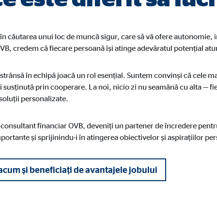
dshape
ionarea setărilor de consimțământ
în căutarea unui loc de muncă sigur, care să vă ofere autonomie, in
VB, credem că fiecare persoană își atinge adevăratul potențial atu
trânsă în echipă joacă un rol esențial. Suntem convinși că cele ma
i susținută prin cooperare. La noi, nicio zi nu seamănă cu alta — fie
nonim. Aceste informații ne ajută să înțelegem modul în care vizitatorii noștr
soluții personalizate.
e consultant financiar OVB, deveniți un partener de încredere pentr
portante și sprijinindu-i în atingerea obiectivelor și aspirațiilor pe
 _gat_UA-41411249-10, _gid
le Ireland Ltd.
 acum și beneficiați de avantajele jobului
ctare de statistici privind utilizarea site-ului web
 la 26 de luni