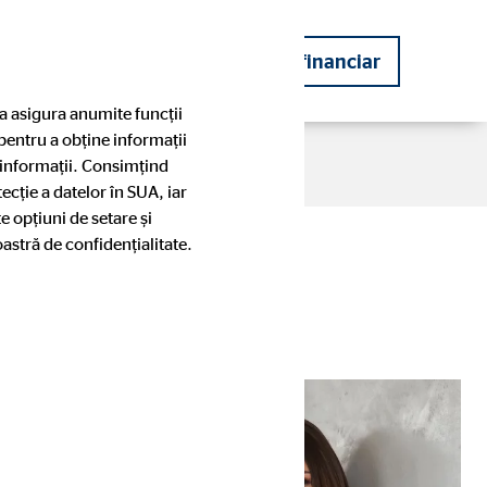
 financiar
Deveniți consultant financiar
a asigura anumite funcții
 pentru a obține informații
 informații. Consimțind
ecție a datelor în SUA, iar
e opțiuni de setare și
oastră de confidențialitate.
Partenerii noștri
Modelul nostru de consultanță
Povești de succes ale consultanților
OVB
era