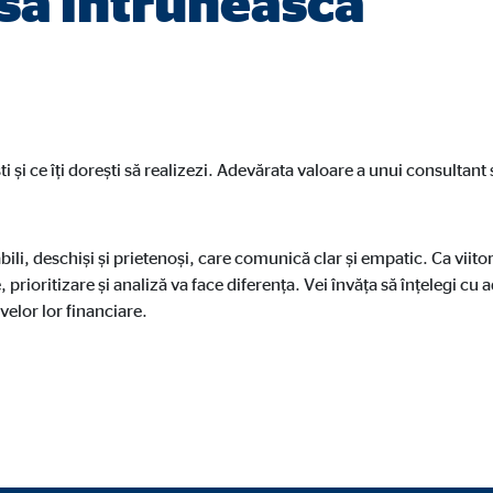
 să întrunească
 și ce îți dorești să realizezi. Adevărata valoare a unui consultant s
i, deschiși și prietenoși, care comunică clar și empatic. Ca viito
 prioritizare și analiză va face diferența. Vei învăța să înțelegi cu 
ivelor lor financiare.