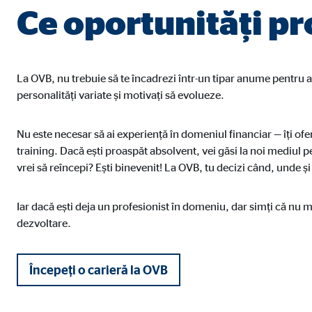
Ce oportunități pr
Cookie-uri de marketing
Cookie-urile de marketing sunt setate pentru a afișa 
vizitatorii pe diferite site-uri web.
La OVB, nu trebuie să te încadrezi într-un tipar anume pentru 
personalități variate și motivați să evolueze.
Adform | Destinatar: OVB, Adform A/S
Nu este necesar să ai experiență în domeniul financiar — îți o
Nume:
uid,
training. Dacă ești proaspăt absolvent, vei găsi la noi mediul p
vrei să reîncepi? Ești binevenit! La OVB, tu decizi când, unde și 
Furnizor:
Adf
Scop:
ad 
Iar dacă ești deja un profesionist în domeniu, dar simți că nu mai
dezvoltare.
Durata cookie-ului:
2 lu
Începeți o carieră la OVB
Medii externe
Conținutul de pe platformele video și de pe hartă est