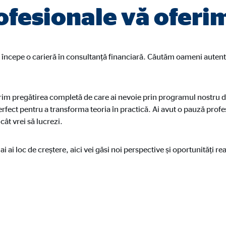
ofesionale vă oferi
reclame personalizate. În acest scop, datele sunt transmise către furnizori 
a începe o carieră în consultanță financiară. Căutăm oameni autent
ferim pregătirea completă de care ai nevoie prin programul nostru 
 C
erfect pentru a transforma teoria în practică. Ai avut o pauză profe
cât vrei să lucrezi.
orm A/S
campaign
 ai loc de creștere, aici vei găsi noi perspective și oportunități re
ni
e blocat în mod prestabilit. Dacă sunt acceptate cookie-uri din medii extern