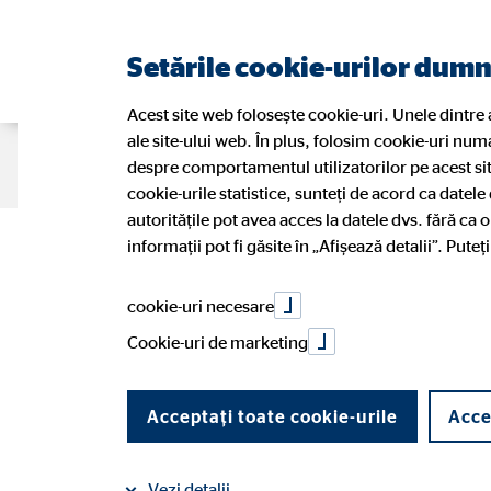
Setările cookie-urilor dum
Acest site web folosește cookie-uri. Unele dintre
ale site-ului web. În plus, folosim cookie-uri num
Portret
Soluții financiare
Blog
despre comportamentul utilizatorilor pe acest si
cookie-urile statistice, sunteți de acord ca datele
autoritățile pot avea acces la datele dvs. fără ca 
Vrei să explorezi 
informații pot fi găsite în „Afișează detalii”. Pute
Povești OVB
Pensie
Consultanții noștri
Avantajele activității de consultant
Noi în 
Sănăta
Petiţii
Opțiuni
cookie-uri necesare
carieră? Te invităm
Istoria companiei
Caută persoană de contact
Aplicaț
Cookie-uri de marketing
la noi!
Acceptați toate cookie-urile
Acce
Vezi detalii