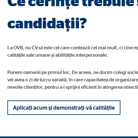
Ce cerințe trebuie
candidații?
La OVB, nu CV-ul este cel care contează cel mai mult, ci cine ești
calitățile sale umane și abilitățile interpersonale.
Punem oamenii pe primul loc. De aceea, ne dorim colegi sociabil
vei avea o zi de lucru variată, în care capacitatea de organizare,
nevoile clienților, pentru a-i sprijini eficient în atingerea obiect
Aplicați acum și demonstrați-vă calitățile