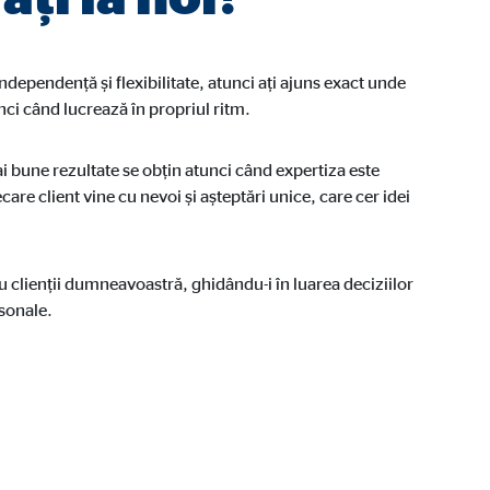
dependență și flexibilitate, atunci ați ajuns exact unde
nci când lucrează în propriul ritm.
i bune rezultate se obțin atunci când expertiza este
care client vine cu nevoi și așteptări unice, care cer idei
i folosesc site-ul nostru.
u clienții dumneavoastră, ghidându-i în luarea deciziilor
rsonale.