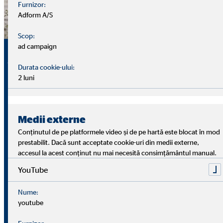
Furnizor:
Adform A/S
Scop:
Acest lucru vorbește despre a trăi
ad campaign
împreună
Durata cookie-ului:
2 luni
Mobilier inițial mai mare
: Deoarece două case sunt
combinate, există în mod natural mai mult mobilier. De
regulă, nu trebuie cumpărat prea mult mobilier nou.
Medii externe
Conținutul de pe platformele video și de pe hartă este blocat în mod
Costurile
: Suportarea costurilor este împărțită.
prestabilit. Dacă sunt acceptate cookie-uri din medii externe,
Costurile fixe, cum ar fi chiria,
electricitatea
sau
accesul la acest conținut nu mai necesită consimțământul manual.
alimentele, sunt suportate de două persoane.
YouTube
Nume:
Rezolvarea problemelor împreună
: Problemele de zi
youtube
cu zi pot fi rezolvate împreună și abordate direct.