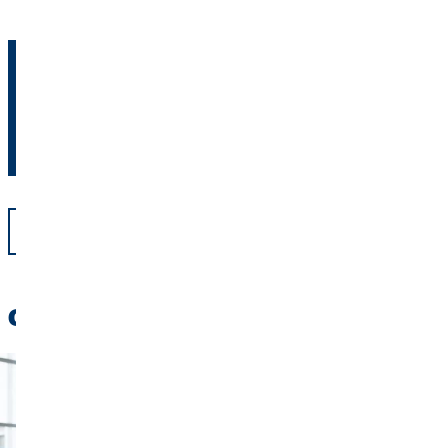
Consultanții noștri financiari îți pot arăta cum să le
combinați.
Găsește sfaturi financiare lângă tine acum
Înapoi
Citiți de asemenea: