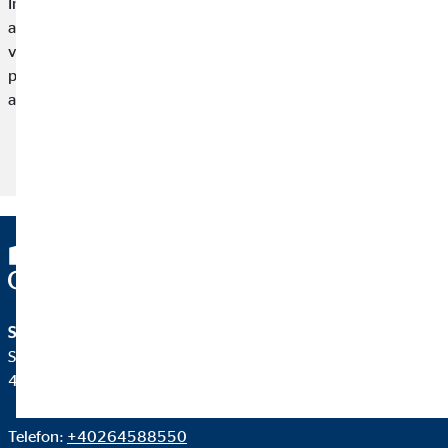
Într-un parteneriat, multe sunt împărțite - în special într-un
apartament comun. Dar este acest lucru valabil și atunci când
vine vorba de finanțe? Când are sens să avem un cont comun
pentru cheltuieli? Și de ce ar trebui să fiți conștienți? Îți arătăm
avantajele și dezavantajele și ce alternative există.
Citește articolul
S.C. OVB Allfinanz România Broker de Asigurare S.R.L.
Str. Franz Liszt nr. 30
400969 Cluj-Napoca
Telefon:
+40264588550