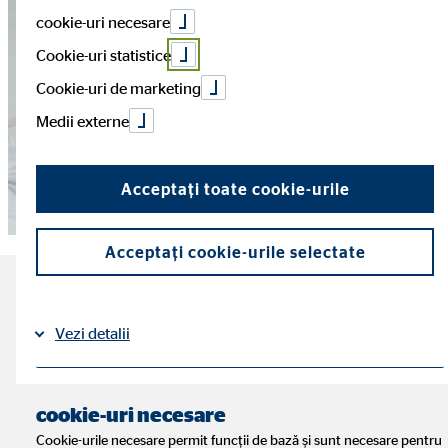
cookie-uri necesare
Cookie-uri statistice
Cookie-uri de marketing
Medii externe
Acceptați toate cookie-urile
Acceptați cookie-urile selectate
Cele mai importante lucruri
Vezi detalii
despre mutarea împreună
Timp de citire: aprox. 5 minute
Aspecte legale
Protecția datelor
|
cookie-uri necesare
Cookie-urile necesare permit funcții de bază și sunt necesare pentru