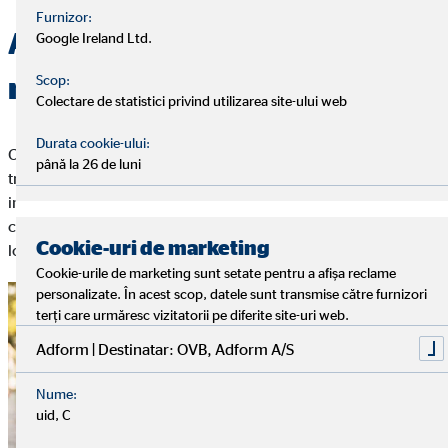
Furnizor:
Avantajele și dezavantajele
Google Ireland Ltd.
mutării împreună
Scop:
Colectare de statistici privind utilizarea site-ului web
Durata cookie-ului:
Cu toate acestea, înainte de a te muta cu partenerul tău, ar
până la 26 de luni
trebui să cunoaști avantajele și dezavantajele. Cel mai
important lucru este că doriți să vă mutați împreună din motive
corecte. Motivele pur financiare nu ar trebui să fie pe primul
Cookie-uri de marketing
loc.
Cookie-urile de marketing sunt setate pentru a afișa reclame
personalizate. În acest scop, datele sunt transmise către furnizori
terți care urmăresc vizitatorii pe diferite site-uri web.
Adform | Destinatar: OVB, Adform A/S
Nume:
uid, C