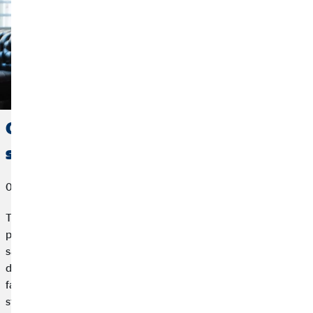
Oferta de pensionare pentru
studenți: Cum funcționează?
01. decembrie 2023
Te gândești la pensionare la 20 de ani? Pentru studenți,
pensionarea pare încă departe. Dar tinerii, în special, ar trebui
să se gândească la pensia lor și să facă proviziuni active,
deoarece cu cât mai devreme, cu atât mai bine. Dar, cum poți
face proviziuni private pentru mai târziu, în timp ce încă
studiezi? Aici poți afla tot ce trebuie să știi despre pensia ta.