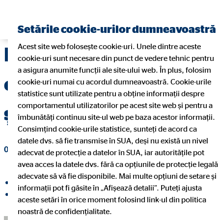
Găsiți un consultant financiar
Setările cookie-urilor dumneavoastră
Acest site web folosește cookie-uri. Unele dintre aceste
Primul apartament
cookie-uri sunt necesare din punct de vedere tehnic pentru
a asigura anumite funcții ale site-ului web. În plus, folosim
comun: Ce trebuie să
cookie-uri numai cu acordul dumneavoastră. Cookie-urile
statistice sunt utilizate pentru a obține informații despre
comportamentul utilizatorilor pe acest site web și pentru a
știi
îmbunătăți continuu site-ul web pe baza acestor informații.
Consimțind cookie-urile statistice, sunteți de acord ca
datele dvs. să fie transmise în SUA, deși nu există un nivel
02. mai 2023
|
OVB România
adecvat de protecție a datelor în SUA, iar autoritățile pot
avea acces la datele dvs. fără ca opțiunile de protecție legală
adecvate să vă fie disponibile. Mai multe opțiuni de setare și
Distribuiți pe Facebook
informații pot fi găsite în „Afișează detalii”. Puteți ajusta
Distribuiți pe LinkedIn
aceste setări în orice moment folosind link-ul din politica
noastră de confidențialitate.